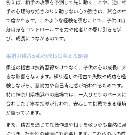
例えば、相手の攻撃を予測して先に動くことや、逆に相
柔道経験者が語る心理戦克服のポイント
手の心理的な揺さぶりに動じない心の強さは、試合の中
柔道心理戦で身につく諦めない力の実例
で磨かれます。このような経験を積むことで、子供は自
分自身をコントロールする力や他者との駆け引きを学
非認知能力を育む柔道指導の秘密に迫る
び、成長につながるのです。
柔道指導で非認知能力が育つ理由を解説
柔道で養う共感力と自己調整力の鍛え方
柔道の稽古が心の成長に与える影響
柔道指導の現場で重視される心理戦の工夫
柔道の稽古は技術習得だけでなく、子供の心の成長に大
柔道が非認知能力開発に適している背景
きな影響を与えます。繰り返しの稽古で失敗や成功を経
柔道の礼儀作法と非認知能力の関係性
験しながら、忍耐力や自己肯定感が培われるためです。
柔道稽古で身につく精神力と礼儀作法
特に神奈川県横浜市の道場では、一人ひとりのペースに
柔道稽古が精神力強化に役立つポイント
合わせた丁寧な指導が行われ、安心して挑戦できる環境
柔道の礼儀作法が心の成長を促す理由
が整っています。
柔道心理戦で学ぶ集中力と忍耐力
また、稽古を通じて礼儀作法や相手を敬う心も自然に身
柔道稽古を通じて身につく自己管理能力
につき、社会性の発達にも寄与します。これらの心の成