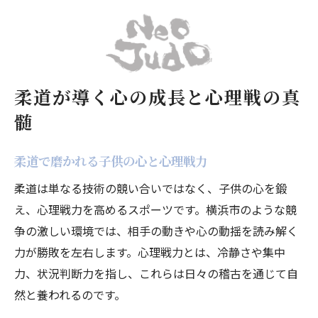
柔道心理戦で学ぶ自己調整力と共感力
横浜市で学ぶ柔道心理戦の魅力とは
横浜市の柔道指導が心理戦力を育む理由
柔道心理戦を学ぶ環境としての横浜市の魅
柔道が導く心の成長と心理戦の真
力
髄
柔道心理戦で伸びる子供の粘り強さの秘密
横浜市で体験できる柔道心理戦の実践例
柔道で磨かれる子供の心と心理戦力
柔道心理戦が子供の挑戦心を引き出す仕組
柔道は単なる技術の競い合いではなく、子供の心を鍛
み
え、心理戦力を高めるスポーツです。横浜市のような競
心理戦を極める子供たちの柔道体験記
争の激しい環境では、相手の動きや心の動揺を読み解く
柔道心理戦を乗り越えた子供の成長エピソ
力が勝敗を左右します。心理戦力とは、冷静さや集中
ード
力、状況判断力を指し、これらは日々の稽古を通じて自
柔道で学ぶ心理戦が日常生活に役立つ瞬間
然と養われるのです。
心理戦を通じて自信を得た子供たちの声