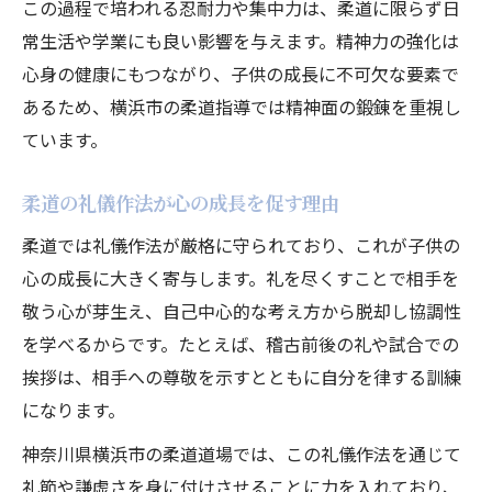
この過程で培われる忍耐力や集中力は、柔道に限らず日
常生活や学業にも良い影響を与えます。精神力の強化は
心身の健康にもつながり、子供の成長に不可欠な要素で
あるため、横浜市の柔道指導では精神面の鍛錬を重視し
ています。
柔道の礼儀作法が心の成長を促す理由
柔道では礼儀作法が厳格に守られており、これが子供の
心の成長に大きく寄与します。礼を尽くすことで相手を
敬う心が芽生え、自己中心的な考え方から脱却し協調性
を学べるからです。たとえば、稽古前後の礼や試合での
挨拶は、相手への尊敬を示すとともに自分を律する訓練
になります。
神奈川県横浜市の柔道道場では、この礼儀作法を通じて
礼節や謙虚さを身に付けさせることに力を入れており、