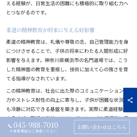
える経験が、日常生活の困難にも積極的に取り組む力へ
とつながるのです。
柔道の精神教育が将来に与える好影響
柔道の精神教育は、礼儀や尊敬の念、自己管理能力を身
につけさせることで、子供の将来にわたる人間形成に好
影響を与えます。神奈川県横浜市の名門道場では、こう
した精神面の教育を重視し、技術に加えて心の強さを育
てる指導がなされています。
この精神教育は、社会に出た際のコミュニケーション能
力やストレス耐性の向上に寄与し、子供が困難な状況で
も冷静に対応できる基盤を築きます。実際に柔道経験者
の多くが、職場や学校でのリーダーシップや協調性に優
045-988-7010
お問い合わせはこちら
れているというデータも存在します。
※営業電話はご遠慮ください