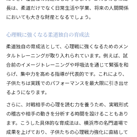
長は、柔道だけでなく日常生活や学業、将来の人間関係
柔道が育む人を敬う心と社会性の重要性
においても大きな財産となるでしょう。
柔道で培う強い心が子供を成長させる理由
柔道が子供の心を強くする根拠とは
心理戦に強くなる柔道独自の育成法
柔道心理戦で伸びる子供の挑戦力
柔道独自の育成法として、心理戦に強くなるためのメン
柔道の精神教育が将来に与える好影響
タルトレーニングが取り入れられています。例えば、試
柔道経験が子供の人生観に与える変化
合前のイメージトレーニングや呼吸法を通じて緊張を和
柔道で身につく粘り強さと自己肯定感
らげ、集中力を高める指導が代表的です。これにより、
子供たちは実践でのパフォーマンスを最大限に引き出せ
るようになります。
さらに、対戦相手の心理を読む力を養うため、実戦形式
の稽古や相手の動きを分析する時間を設けることもあり
ます。こうした具体的な育成法は、横浜市の名門道場で
成果を上げており、子供たちの心理戦力強化に直結して