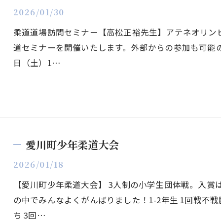
2026/01/30
柔道道場訪問セミナー【高松正裕先生】アテネオリン
道セミナーを開催いたします。外部からの参加も可能の
日（土）1…
愛川町少年柔道大会
2026/01/18
【愛川町少年柔道大会】 3人制の小学生団体戦。入賞
の中でみんなよくがんばりました！1-2年生 1回戦不戦勝 2回
ち 3回…