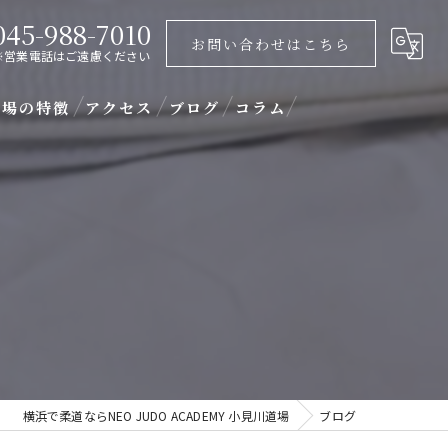
045-988-7010
お問い合わせはこちら
※営業電話はご遠慮ください
道場の特徴
アクセス
ブログ
コラム
ラジリアン柔術
供
人
心者
ーソナルレッスン
横浜で柔道ならNEO JUDO ACADEMY 小見川道場
ブログ