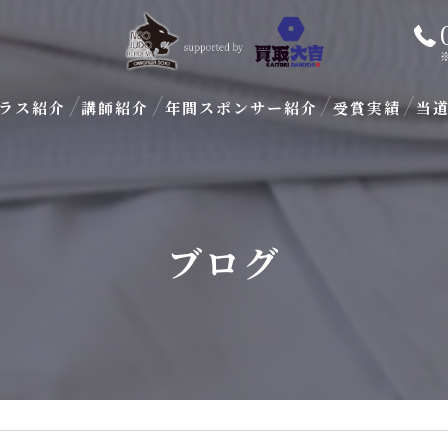
ラス紹介
講師紹介
年間スポンサー紹介
受賞実績
当
ブ
子
ブログ
大
初
パ