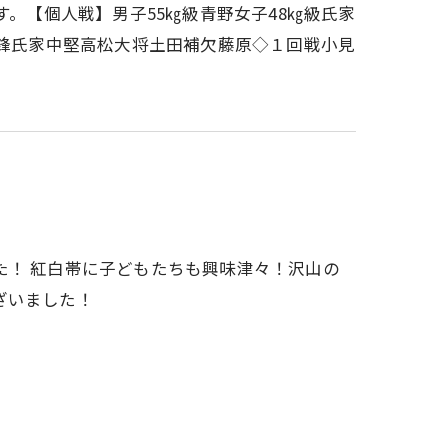
す。【個人戦】男子55㎏級青野女子48㎏級氏家
先鋒氏家中堅高松大将土田補欠藤原◇１回戦小見
た！ 紅白帯に子どもたちも興味津々！沢山の
ざいました！