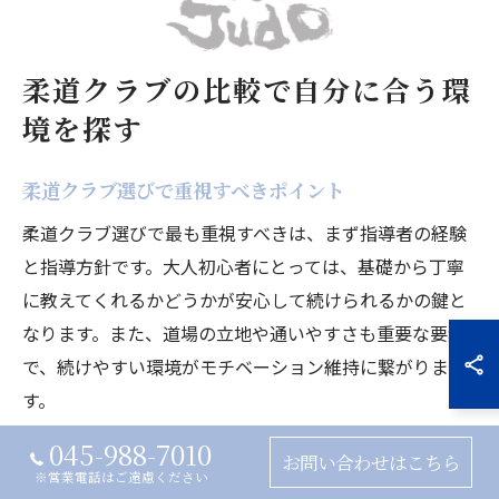
柔道クラブの比較で自分に合う環
境を探す
柔道クラブ選びで重視すべきポイント
柔道クラブ選びで最も重視すべきは、まず指導者の経験
と指導方針です。大人初心者にとっては、基礎から丁寧
に教えてくれるかどうかが安心して続けられるかの鍵と
なります。また、道場の立地や通いやすさも重要な要素
で、続けやすい環境がモチベーション維持に繋がりま
す。
さらに、クラブの規模や練習時間、クラスの人数なども
045-988-7010
お問い合わせはこちら
チェックしましょう。少人数制で個別指導が充実してい
※営業電話はご遠慮ください