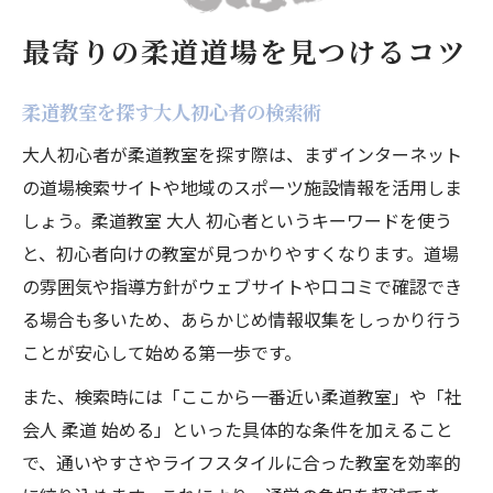
柔道教室で安心できるサポート体制とは
最寄りの柔道道場を見つけるコツ
社会人が柔道を楽しく続けるコツ
柔道道場選びに役立つ最新検索ポイント
柔道教室を探す大人初心者の検索術
社会人が柔道教室を選ぶポイント解説
大人初心者が柔道教室を探す際は、まずインターネット
社会人に合う柔道教室の特徴を徹底解説
の道場検索サイトや地域のスポーツ施設情報を活用しま
しょう。柔道教室 大人 初心者というキーワードを使う
柔道クラブ選びで確認したい指導方針
と、初心者向けの教室が見つかりやすくなります。道場
柔道教室選択で重視すべき通いやすさ
の雰囲気や指導方針がウェブサイトや口コミで確認でき
柔道初心者歓迎の大人向けクラスとは
る場合も多いため、あらかじめ情報収集をしっかり行う
仕事帰りに通える柔道道場の探し方
ことが安心して始める第一歩です。
柔道を大人から始める不安を解消する方法
また、検索時には「ここから一番近い柔道教室」や「社
柔道は大人からでも無理なく始められる
会人 柔道 始める」といった具体的な条件を加えること
大人初心者の柔道教室体験談と感想
で、通いやすさやライフスタイルに合った教室を効率的
柔道クラブで安心して続ける工夫