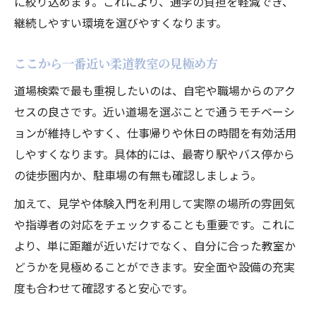
に絞り込めます。これにより、通学の負担を軽減でき、
柔道が大人から難しいと感じる理由
継続しやすい環境を選びやすくなります。
大人向け柔道教室のサポート体制
ここから一番近い柔道教室の見極め方
体験入門がスムーズに進む柔道道場の選び方
柔道体験入門で確認すべき教室ポイント
道場検索で最も重視したいのは、自宅や職場からのアク
セスの良さです。近い道場を選ぶことで通うモチベーシ
初心者歓迎の柔道道場を選ぶ基準
ョンが維持しやすく、仕事帰りや休日の時間を有効活用
柔道クラブで体験入門を活用する方法
しやすくなります。具体的には、最寄り駅やバス停から
柔道教室体験時の持ち物と心構え
の徒歩圏内か、駐車場の有無も確認しましょう。
大人が安心して参加できる体験の流れ
加えて、見学や体験入門を利用して実際の場所の雰囲気
柔道クラブの比較で自分に合う環境を探す
や指導者の対応をチェックすることも重要です。これに
柔道クラブ選びで重視すべきポイント
より、単に距離が近いだけでなく、自分に合った教室か
大人初心者に合う柔道クラブの特徴
どうかを見極めることができます。安全面や設備の充実
柔道教室の雰囲気や指導方法を比較
度も合わせて確認すると安心です。
社会人向け柔道クラブの選び方ガイド