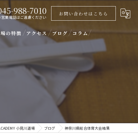
045-988-7010
お問い合わせはこちら
※営業電話はご遠慮ください
道場の特徴
アクセス
ブログ
コラム
ラジリアン柔術
供
果
人
心者
ーソナルレッスン
ACADEMY 小見川道場
ブログ
神奈川県総合体育大会結果