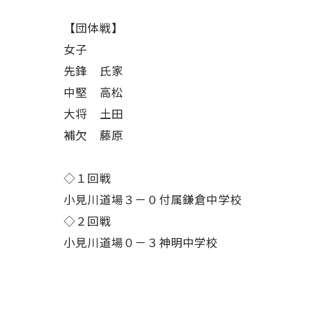
【団体戦】
女子
先鋒 氏家
中堅 高松
大将 土田
補欠 藤原
◇１回戦
小見川道場３－０付属鎌倉中学校
◇２回戦
小見川道場０－３神明中学校