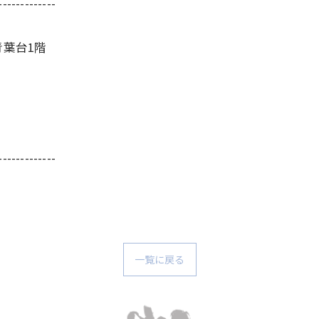
-------------
青葉台1階
-------------
一覧に戻る