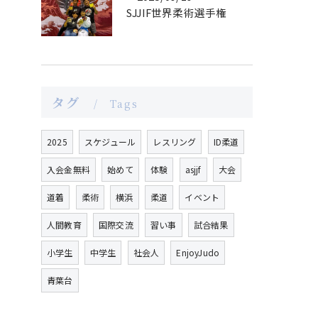
SJJIF世界柔術選手権
タグ
Tags
2025
スケジュール
レスリング
ID柔道
入会金無料
始めて
体験
asjjf
大会
道着
柔術
横浜
柔道
イベント
人間教育
国際交流
習い事
試合結果
小学生
中学生
社会人
EnjoyJudo
青葉台