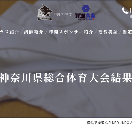
ラス紹介
講師紹介
年間スポンサー紹介
受賞実績
当
ブ
子
神奈川県総合体育大会結
大
初
パ
横浜で柔道ならNEO JUDO 